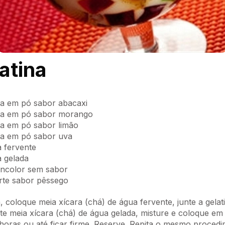
atina
na em pó sabor abacaxi
ina em pó sabor morango
na em pó sabor limão
na em pó sabor uva
a fervente
a gelada
 incolor sem sabor
urte sabor pêssego
 coloque meia xícara (chá) de água fervente, junte a gelat
nte meia xícara (chá) de água gelada, misture e coloque e
 horas ou até ficar firme. Reserve. Repita o mesmo proced