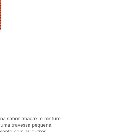
ina sabor abacaxi e misture
m uma travessa pequena.
imento com as outros