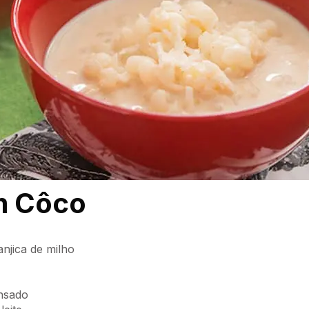
m Côco
anjica de milho
ensado